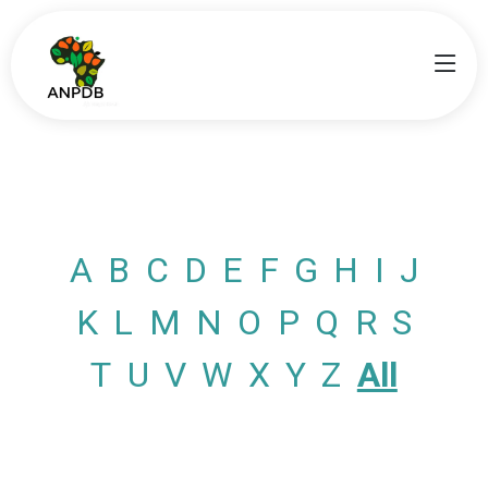
A
B
C
D
E
F
G
H
I
J
K
L
M
N
O
P
Q
R
S
T
U
V
W
X
Y
Z
All